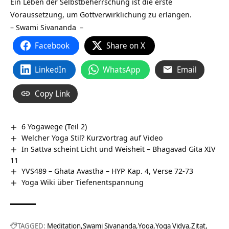
Ein Leben der Selbstbeherrschung ist die erste
Voraussetzung, um Gottverwirklichung zu erlangen.
–
Swami Sivananda
–
Facebook
Share on X
LinkedIn
WhatsApp
Email
Copy Link
6 Yogawege (Teil 2)
Welcher Yoga Stil? Kurzvortrag auf Video
In Sattva scheint Licht und Weisheit – Bhagavad Gita XIV
11
YVS489 – Ghata Avastha – HYP Kap. 4, Verse 72-73
Yoga Wiki über Tiefenentspannung
TAGGED:
Meditation
Swami Sivananda
Yoga
Yoga Vidya
Zitat