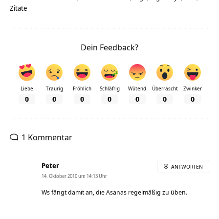
Zitate
Dein Feedback?
Liebe
Traurig
Fröhlich
Schläfrig
Wütend
Überrascht
Zwinker
0
0
0
0
0
0
0
1 Kommentar
Peter
ANTWORTEN
14. Oktober 2010 um 14:13 Uhr
Ws fängt damit an, die Asanas regelmäßig zu üben.