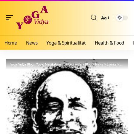
Aa
Größenänderun
Home
News
Yoga & Spiritualität
Health & Food
Yoga Vidya Blog - Yoga, Meditation und Ayurveda
>
Blog
>
News
>
Events
>
Meditatio