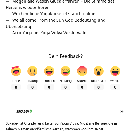
Mögen alle Wesen Glück erfahren – Die Stimme des
Herzens wieder hören
Wöchentliche Yogakurse jetzt auch online
We all come From the Sun God Bedeutung und
Übersetzung
Acro Yoga bei Yoga Vidya Westerwald
Dein Feedback?
Liebe
Traurig
Fröhlich
Schläfrig
Wütend
Überrascht
Zwinker
0
0
0
0
0
0
0
SUKADEV
Sukadev ist Gründer und Leiter von Yoga Vidya. Nicht alle Beiräge, die in
seinem Namen veröffentlicht werden, stammen von ihm selbst.