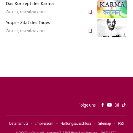
Das Konzept des Karma
VOR 11 JAHREN
584 VIEWS
Yoga – Zitat des Tages
VOR 15 JAHREN
368 VIEWS
Folge uns
Datenschutz
Impressum
Haftungsausschluss
Sitemap
RSS
© 2026 Yoga Vidya e.V. · Yogaweg 7 · 32805 Horn‑Bad Meinberg · +49 5234 87‑0 ·