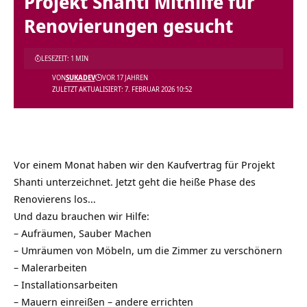
Projekt Shanti Mithilfe für
Renovierungen gesucht
LESEZEIT: 1 MIN
VON
SUKADEV
VOR 17 JAHREN
ZULETZT AKTUALISIERT: 7. FEBRUAR 2026 10:52
Vor einem Monat haben wir den Kaufvertrag für Projekt
Shanti unterzeichnet. Jetzt geht die heiße Phase des
Renovierens los…
Und dazu brauchen wir Hilfe:
– Aufräumen, Sauber Machen
– Umräumen von Möbeln, um die Zimmer zu verschönern
– Malerarbeiten
– Installationsarbeiten
– Mauern einreißen – andere errichten