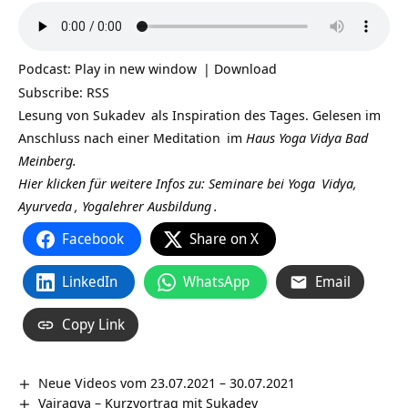
Podcast:
Play in new window
|
Download
Subscribe:
RSS
Lesung von
Sukadev
als Inspiration des Tages. Gelesen im
Anschluss nach einer
Meditation
im
Haus Yoga Vidya Bad
Meinberg.
Hier klicken für weitere Infos zu: Seminare bei
Yoga
Vidya,
Ayurveda
,
Yogalehrer Ausbildung
.
Facebook
Share on X
LinkedIn
WhatsApp
Email
Copy Link
Neue Videos vom 23.07.2021 – 30.07.2021
Vairagya – Kurzvortrag mit Sukadev