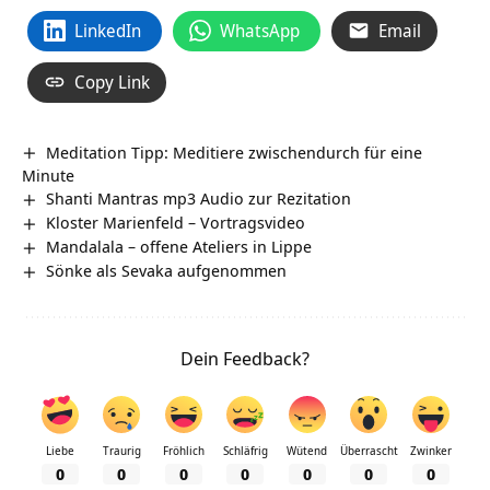
LinkedIn
WhatsApp
Email
Copy Link
Meditation Tipp: Meditiere zwischendurch für eine
Minute
Shanti Mantras mp3 Audio zur Rezitation
Kloster Marienfeld‏‎ – Vortragsvideo
Mandalala – offene Ateliers in Lippe
Sönke als Sevaka aufgenommen
Dein Feedback?
Liebe
Traurig
Fröhlich
Schläfrig
Wütend
Überrascht
Zwinker
0
0
0
0
0
0
0