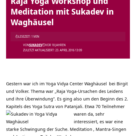
Raja Yoga Workshop und
Meditation mit Sukadev in
Waghäusel
LESEZEIT: 1 MIN
VON
SUKADEV
VOR 18 JAHREN
ZULETZT AKTUALISIERT: 23. APRIL 2016 13:09
Gestern war ich im
Yoga Vidya Center Waghäusel
bei Birgit
und Volker. Thema war „Raja Yoga-Ursachen des Leidens
und ihre Überwindung“. Es ging also um den Beginn des 2.
Kapitels des Yoga Sutra von
Patanjali. Etwa 70 Teilnehmer
waren da, sehr
interessiert, es war eine
starke Schwingung der Suche.
Meditation
, Mantra-Singen