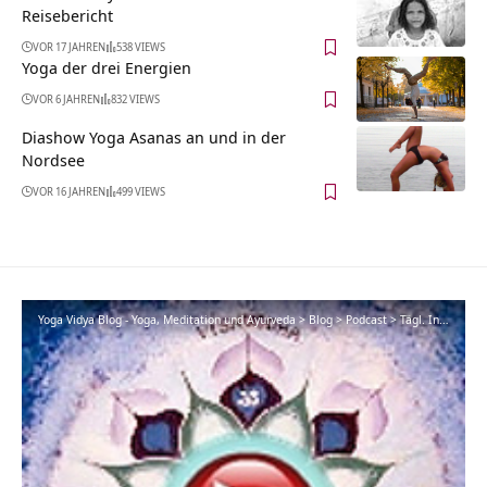
Reisebericht
VOR 17 JAHREN
538 VIEWS
Yoga der drei Energien
VOR 6 JAHREN
832 VIEWS
Diashow Yoga Asanas an und in der
Nordsee
VOR 16 JAHREN
499 VIEWS
Yoga Vidya Blog - Yoga, Meditation und Ayurveda
>
Blog
>
Podcast
>
Tägl. Inspiration