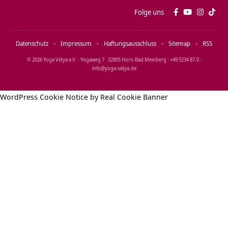
Folge uns
Datenschutz
Impressum
Haftungsausschluss
Sitemap
RSS
© 2026 Yoga Vidya e.V. · Yogaweg 7 · 32805 Horn‑Bad Meinberg · +49 5234 87‑0 ·
info@yoga‑vidya.de
WordPress Cookie Notice by Real Cookie Banner