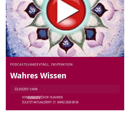
PODCAST
SUKADEV
TÄGL. INSPIRATION
Wahres Wissen
LESEZEIT: 0 MIN
VON
SUKADEV
VOR 18 JAHREN
ZULETZT AKTUALISIERT: 21. MÄRZ 2026 08:58