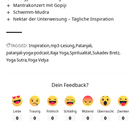
Mantrakonzert mit Gopiji
Schwimm-Mudra
Nektar der Unterweisung – Tägliche Inspiration
TAGGED:
Inspiration
mp3-Lesung
Patanjali
patanjali-yoga-podcast
Raja Yoga
Spiritualität
Sukadev Bretz
Yoga Sutra
Yoga Vidya
Dein Feedback?
Liebe
Traurig
Fröhlich
Schläfrig
Wütend
Überrascht
Zwinker
0
0
0
0
0
0
0