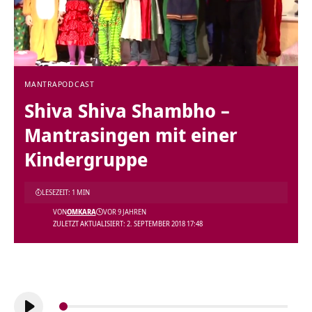
MANTRA
PODCAST
Shiva Shiva Shambho –
Mantrasingen mit einer
Kindergruppe
LESEZEIT: 1 MIN
VON
OMKARA
VOR 9 JAHREN
ZULETZT AKTUALISIERT: 2. SEPTEMBER 2018 17:48
Audio-