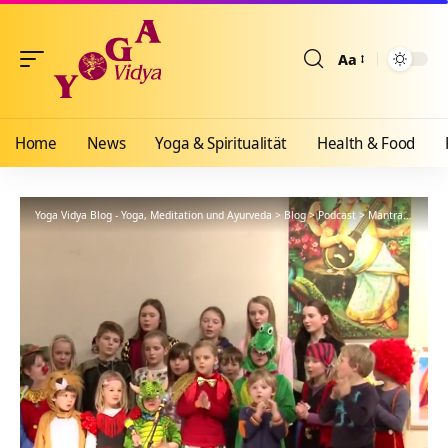
Aa
Größenänderun
Home
News
Yoga & Spiritualität
Health & Food
Yoga Vidya Blog - Yoga, Meditation und Ayurveda
>
Blog
>
Podcast
>
Mantra
>
Shiva 