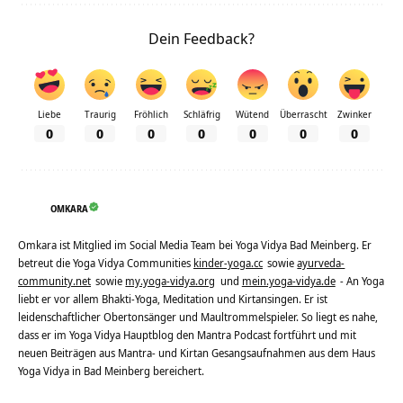
Dein Feedback?
Liebe
Traurig
Fröhlich
Schläfrig
Wütend
Überrascht
Zwinker
0
0
0
0
0
0
0
OMKARA
Omkara ist Mitglied im Social Media Team bei Yoga Vidya Bad Meinberg. Er
betreut die Yoga Vidya Communities
kinder-yoga.cc
sowie
ayurveda-
community.net
sowie
my.yoga-vidya.org
und
mein.yoga-vidya.de
- An Yoga
liebt er vor allem Bhakti-Yoga, Meditation und Kirtansingen. Er ist
leidenschaftlicher Obertonsänger und Maultrommelspieler. So liegt es nahe,
dass er im Yoga Vidya Hauptblog den Mantra Podcast fortführt und mit
neuen Beiträgen aus Mantra- und Kirtan Gesangsaufnahmen aus dem Haus
Yoga Vidya in Bad Meinberg bereichert.