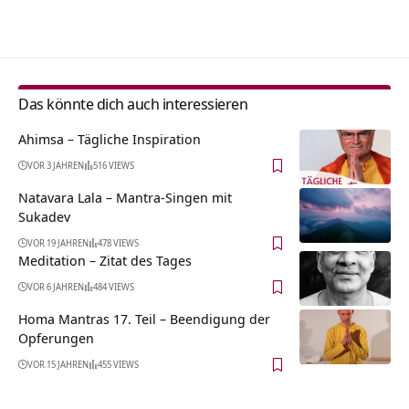
Alternative:
Das könnte dich auch interessieren
Ahimsa – Tägliche Inspiration
VOR 3 JAHREN
516 VIEWS
Natavara Lala – Mantra-Singen mit
Sukadev
VOR 19 JAHREN
478 VIEWS
Meditation – Zitat des Tages
VOR 6 JAHREN
484 VIEWS
Homa Mantras 17. Teil – Beendigung der
Opferungen
VOR 15 JAHREN
455 VIEWS