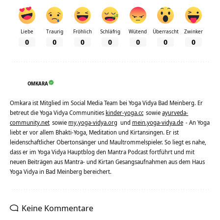
Liebe
Traurig
Fröhlich
Schläfrig
Wütend
Überrascht
Zwinker
0
0
0
0
0
0
0
OMKARA
Omkara ist Mitglied im Social Media Team bei Yoga Vidya Bad Meinberg. Er
betreut die Yoga Vidya Communities
kinder-yoga.cc
sowie
ayurveda-
community.net
sowie
my.yoga-vidya.org
und
mein.yoga-vidya.de
- An Yoga
liebt er vor allem Bhakti-Yoga, Meditation und Kirtansingen. Er ist
leidenschaftlicher Obertonsänger und Maultrommelspieler. So liegt es nahe,
dass er im Yoga Vidya Hauptblog den Mantra Podcast fortführt und mit
neuen Beiträgen aus Mantra- und Kirtan Gesangsaufnahmen aus dem Haus
Yoga Vidya in Bad Meinberg bereichert.
Keine Kommentare