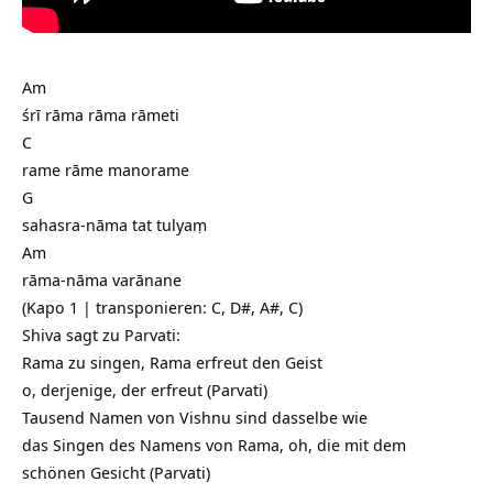
Am
śrī rāma rāma rāmeti
C
rame rāme manorame
G
sahasra-nāma tat tulyaṃ
Am
rāma-nāma varānane
(Kapo 1 | transponieren: C, D#, A#, C)
Shiva sagt zu Parvati:
Rama zu singen, Rama erfreut den Geist
o, derjenige, der erfreut (Parvati)
Tausend Namen von Vishnu sind dasselbe wie
das Singen des Namens von Rama, oh, die mit dem
schönen Gesicht (Parvati)