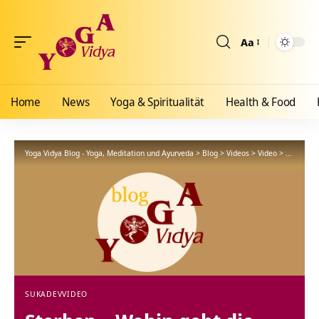
Aa
Größenänderun
Home
News
Yoga & Spiritualität
Health & Food
Yoga Vidya Blog - Yoga, Meditation und Ayurveda
>
Blog
>
Videos
>
Video
>
Sterben –
SUKADEV
VIDEO