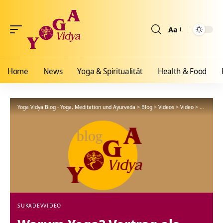
Aa
Größenänderun
Home
News
Yoga & Spiritualität
Health & Food
Yoga Vidya Blog - Yoga, Meditation und Ayurveda
>
Blog
>
Videos
>
Video
>
Warum Yo
SUKADEV
VIDEO