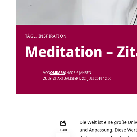
TÄGL. INSPIRATION
Meditation – Zi
VON
OMKARA
VOR 6 JAHREN
ZULETZT AKTUALISIERT: 22. JULI 2019 12:06
Die Welt ist eine große Uni
und Anpassung. Diese Werte 
SHARE