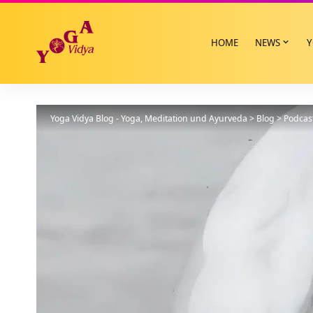
HOME
NEWS
Y
Yoga Vidya Blog - Yoga, Meditation und Ayurveda
>
Blog
>
Podcas