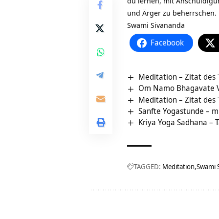
du lernen, mit Anschuldig
und Ärger zu beherrschen.
Swami Sivananda
Facebook
Meditation – Zitat des
Om Namo Bhagavate Va
Meditation – Zitat des
Sanfte Yogastunde – mi
Kriya Yoga Sadhana – T
TAGGED:
Meditation
Swami 