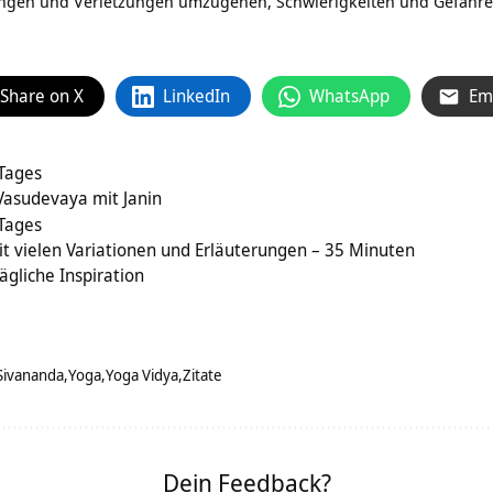
ungen und Verletzungen umzugehen, Schwierigkeiten und Gefahren
Share on X
LinkedIn
WhatsApp
Em
 Tages
sudevaya mit Janin
 Tages
t vielen Variationen und Erläuterungen – 35 Minuten
ägliche Inspiration
Sivananda
Yoga
Yoga Vidya
Zitate
Dein Feedback?