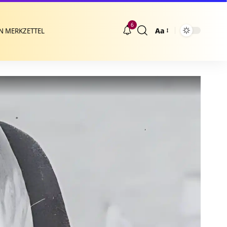
6
Aa
N MERKZETTEL
Größenänderung