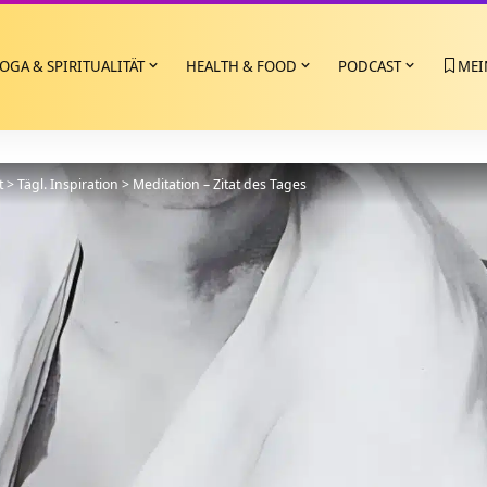
OGA & SPIRITUALITÄT
HEALTH & FOOD
PODCAST
MEI
t
>
Tägl. Inspiration
>
Meditation – Zitat des Tages