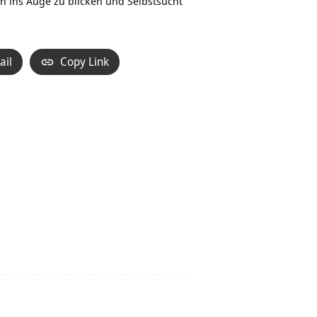
 ins Auge zu blicken und Selbstsucht
ail
Copy Link