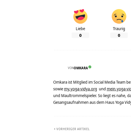
Liebe
Traurig
0
0
VON
OMKARA
Omkara ist Mitglied im Social Media Team b
sowie
my.yoga-vidya.org
und
mein.yoga-vi
und Maultrommelspieler. So liegt es nahe, 
Gesangsaufnahmen aus dem Haus Yoga Vidya
VORHERIGER ARTIKEL