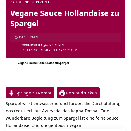
BAD MEINBERG
REZEPTE
Vegane Sauce Hollandaise zu
Spargel
LESEZEIT: 2 MIN
VON
MICHAELA
VOR 6 JAHREN
ZULETZT AKTUALISIERT: 3. MÄRZ 2026 11:35
Vegane Sauce Hollandaise zu Spargel
Springe zu Rezept
Rezept drucken
Spargel wirkt entwässernd und fördert die Durchblutung,
das reduziert laut
Ayurveda
das Kapha-
Dosha
. Eine
wunderbare Begleitung zum Spargel ist eine feine Sauce
Hollandaise. Und die geht auch vegan.