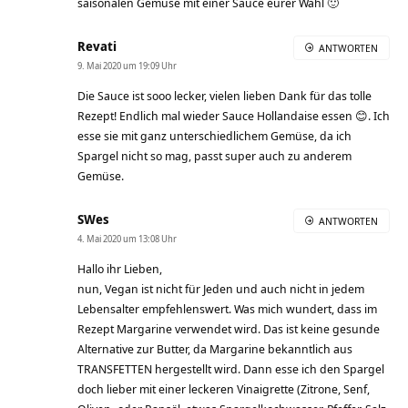
saisonalen Gemüse mit einer Sauce eurer Wahl 🙂
Revati
ANTWORTEN
9. Mai 2020 um 19:09 Uhr
Die Sauce ist sooo lecker, vielen lieben Dank für das tolle
Rezept! Endlich mal wieder Sauce Hollandaise essen 😊. Ich
esse sie mit ganz unterschiedlichem Gemüse, da ich
Spargel nicht so mag, passt super auch zu anderem
Gemüse.
SWes
ANTWORTEN
4. Mai 2020 um 13:08 Uhr
Hallo ihr Lieben,
nun, Vegan ist nicht für Jeden und auch nicht in jedem
Lebensalter empfehlenswert. Was mich wundert, dass im
Rezept Margarine verwendet wird. Das ist keine gesunde
Alternative zur Butter, da Margarine bekanntlich aus
TRANSFETTEN hergestellt wird. Dann esse ich den Spargel
doch lieber mit einer leckeren Vinaigrette (Zitrone, Senf,