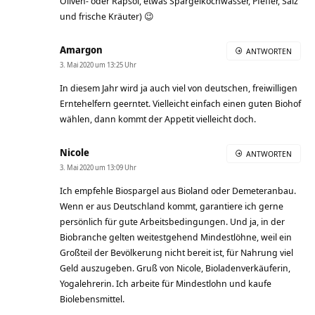
Oliven- oder Rapsöl, etwas Spargelkochwasser, Pfeffer, Salz
und frische Kräuter) 😉
Amargon
ANTWORTEN
3. Mai 2020 um 13:25 Uhr
In diesem Jahr wird ja auch viel von deutschen, freiwilligen
Erntehelfern geerntet. Vielleicht einfach einen guten Biohof
wählen, dann kommt der Appetit vielleicht doch.
Nicole
ANTWORTEN
3. Mai 2020 um 13:09 Uhr
Ich empfehle Biospargel aus Bioland oder Demeteranbau.
Wenn er aus Deutschland kommt, garantiere ich gerne
persönlich für gute Arbeitsbedingungen. Und ja, in der
Biobranche gelten weitestgehend Mindestlöhne, weil ein
Großteil der Bevölkerung nicht bereit ist, für Nahrung viel
Geld auszugeben. Gruß von Nicole, Bioladenverkäuferin,
Yogalehrerin. Ich arbeite für Mindestlohn und kaufe
Biolebensmittel.