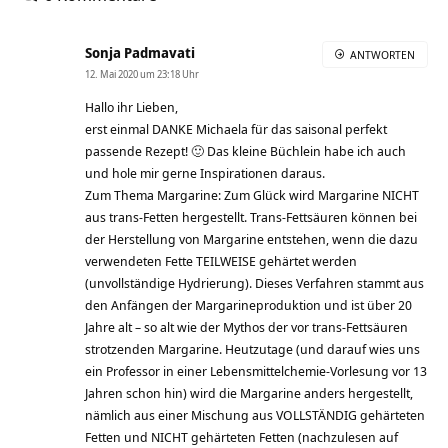
Sonja Padmavati
ANTWORTEN
12. Mai 2020 um 23:18 Uhr
Hallo ihr Lieben,
erst einmal DANKE Michaela für das saisonal perfekt
passende Rezept! 🙂 Das kleine Büchlein habe ich auch
und hole mir gerne Inspirationen daraus.
Zum Thema Margarine: Zum Glück wird Margarine NICHT
aus trans-Fetten hergestellt. Trans-Fettsäuren können bei
der Herstellung von Margarine entstehen, wenn die dazu
verwendeten Fette TEILWEISE gehärtet werden
(unvollständige Hydrierung). Dieses Verfahren stammt aus
den Anfängen der Margarineproduktion und ist über 20
Jahre alt – so alt wie der Mythos der vor trans-Fettsäuren
strotzenden Margarine. Heutzutage (und darauf wies uns
ein Professor in einer Lebensmittelchemie-Vorlesung vor 13
Jahren schon hin) wird die Margarine anders hergestellt,
nämlich aus einer Mischung aus VOLLSTÄNDIG gehärteten
Fetten und NICHT gehärteten Fetten (nachzulesen auf