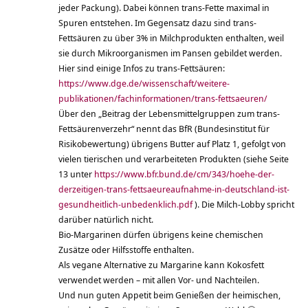
jeder Packung). Dabei können trans-Fette maximal in
Spuren entstehen. Im Gegensatz dazu sind trans-
Fettsäuren zu über 3% in Milchprodukten enthalten, weil
sie durch Mikroorganismen im Pansen gebildet werden.
Hier sind einige Infos zu trans-Fettsäuren:
https://www.dge.de/wissenschaft/weitere-
publikationen/fachinformationen/trans-fettsaeuren/
Über den „Beitrag der Lebensmittelgruppen zum trans-
Fettsäurenverzehr“ nennt das BfR (Bundesinstitut für
Risikobewertung) übrigens Butter auf Platz 1, gefolgt von
vielen tierischen und verarbeiteten Produkten (siehe Seite
13 unter
https://www.bfr.bund.de/cm/343/hoehe-der-
derzeitigen-trans-fettsaeureaufnahme-in-deutschland-ist-
gesundheitlich-unbedenklich.pdf
). Die Milch-Lobby spricht
darüber natürlich nicht.
Bio-Margarinen dürfen übrigens keine chemischen
Zusätze oder Hilfsstoffe enthalten.
Als vegane Alternative zu Margarine kann Kokosfett
verwendet werden – mit allen Vor- und Nachteilen.
Und nun guten Appetit beim Genießen der heimischen,