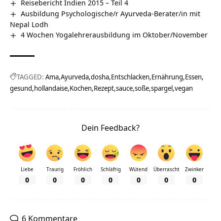
Reisebericht Indien 2015 – Teil 4
Ausbildung Psychologische/r Ayurveda-Berater/in mit
Nepal Lodh
4 Wochen Yogalehrerausbildung im Oktober/November
TAGGED:
Ama
Ayurveda
dosha
Entschlacken
Ernährung
Essen
gesund
hollandaise
Kochen
Rezept
sauce
soße
spargel
vegan
Dein Feedback?
Liebe
Traurig
Fröhlich
Schläfrig
Wütend
Überrascht
Zwinker
0
0
0
0
0
0
0
6 Kommentare