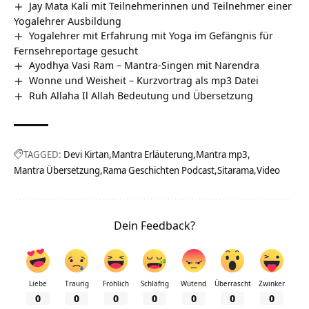
Jay Mata Kali mit Teilnehmerinnen und Teilnehmer einer
Yogalehrer Ausbildung
Yogalehrer mit Erfahrung mit Yoga im Gefängnis für
Fernsehreportage gesucht
Ayodhya Vasi Ram – Mantra-Singen mit Narendra
Wonne und Weisheit – Kurzvortrag als mp3 Datei
Ruh Allaha Il Allah Bedeutung und Übersetzung
TAGGED:
Devi Kirtan
Mantra Erläuterung
Mantra mp3
Mantra Übersetzung
Rama Geschichten Podcast
Sitarama
Video
Dein Feedback?
Liebe
Traurig
Fröhlich
Schläfrig
Wütend
Überrascht
Zwinker
0
0
0
0
0
0
0