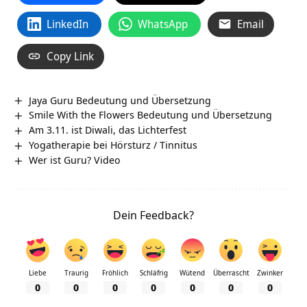
LinkedIn
WhatsApp
Email
Copy Link
Jaya Guru Bedeutung und Übersetzung
Smile With the Flowers Bedeutung und Übersetzung
Am 3.11. ist Diwali, das Lichterfest
Yogatherapie bei Hörsturz / Tinnitus
Wer ist Guru? Video
Dein Feedback?
Liebe
Traurig
Fröhlich
Schläfrig
Wütend
Überrascht
Zwinker
0
0
0
0
0
0
0