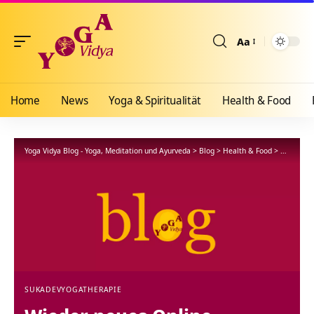
Aa
Größenänderun
Home
News
Yoga & Spiritualität
Health & Food
Yoga Vidya Blog - Yoga, Meditation und Ayurveda
>
Blog
>
Health & Food
>
Yogathera
SUKADEV
YOGATHERAPIE