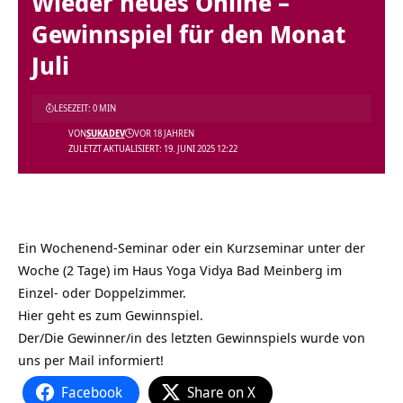
Wieder neues Online –
Gewinnspiel für den Monat
Juli
LESEZEIT: 0 MIN
VON
SUKADEV
VOR 18 JAHREN
ZULETZT AKTUALISIERT: 19. JUNI 2025 12:22
Ein Wochenend-Seminar oder ein Kurzseminar unter der
Woche (2 Tage) im Haus Yoga Vidya Bad Meinberg im
Einzel- oder Doppelzimmer.
Hier geht es zum Gewinnspiel.
Der/Die Gewinner/in des letzten Gewinnspiels wurde von
uns per Mail informiert!
Facebook
Share on X