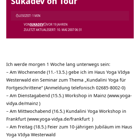
Sukadev on Tour
LESEZEIT: 1 MIN
VON
SUKADEV
VOR 19 JAHREN
ZULETZT AKTUALISIERT: 10. MAI 2007 06:31
Ich werde morgen 1 Woche lang unterwegs sein:
– Am Wochenende (11.-13.5.) gebe ich im Haus Yoga VIdya
Westerwald ein Seminar zum Thema „Kundalini Yoga für
Fortgeschrittene“ (Anmeldung telefonisch 02685-8002-0)
– Am Dienstagabend (15.5.) Workshop in Mainz (
www.yoga-
vidya.de/mainz
)
– Am Mittwochabend (16.5.) Kundalini Yoga Workshop in
Frankfurt (
www.yoga-vidya.de/frankfurt
)
– Am Freitag (18.5.) Feier zum 10-jährigen Jubiläum im Haus
Yoga VIdya Westerwald