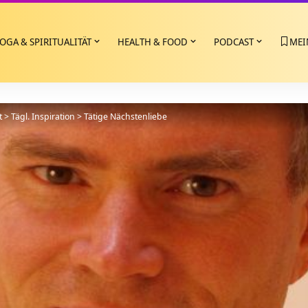
OGA & SPIRITUALITÄT
HEALTH & FOOD
PODCAST
MEI
t
>
Tägl. Inspiration
>
Tätige Nächstenliebe