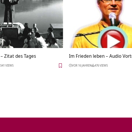
– Zitat des Tages
Im Frieden leben – Audio Vort
541 VIEWS
VOR 16 JAHREN
476 VIEWS