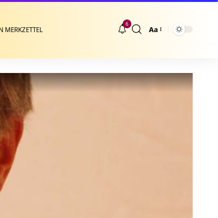
6
Aa
N MERKZETTEL
Größenänderung