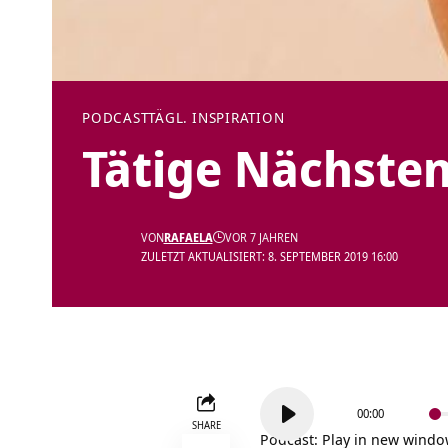
PODCAST
TÄGL. INSPIRATION
Tätige Nächsten
VON
RAFAELA
VOR 7 JAHREN
ZULETZT AKTUALISIERT: 8. SEPTEMBER 2019 16:00
Audio-
00:00
Player
SHARE
Podcast:
Play in new wind