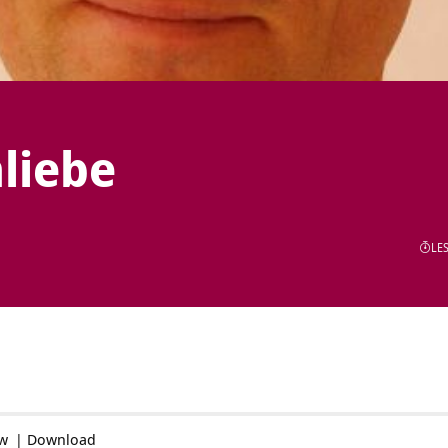
liebe
LES
ow
|
Download