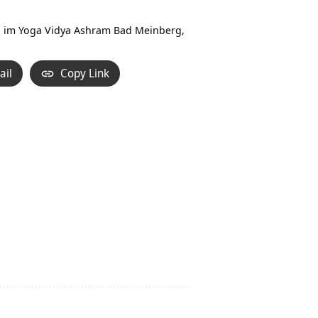
Hoch/Runter
benutzen,
ang im Yoga Vidya Ashram Bad Meinberg,
um
die
ail
Copy Link
Lautstärke
zu
regeln.