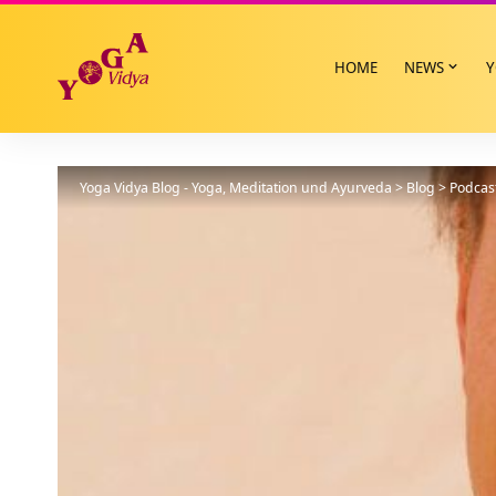
HOME
NEWS
Y
Yoga Vidya Blog - Yoga, Meditation und Ayurveda
>
Blog
>
Podcas