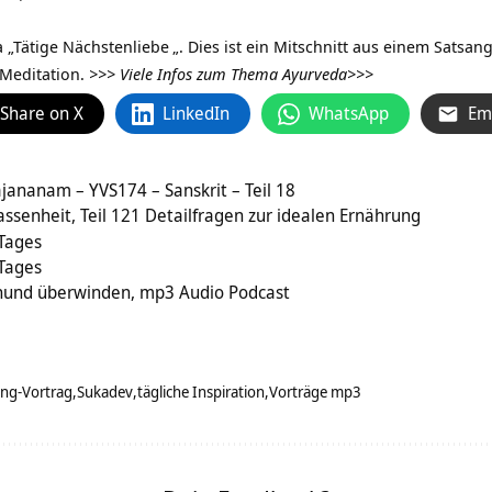
 „
Tätige Nächstenliebe
„. Dies ist ein Mitschnitt aus einem Sats
Meditation.
>>>
Viele Infos zum Thema Ayurveda>>>
Share on X
LinkedIn
WhatsApp
Em
jananam – YVS174 – Sanskrit – Teil 18
ssenheit, Teil 121 Detailfragen zur idealen Ernährung
 Tages
 Tages
hund überwinden, mp3 Audio Podcast
ang-Vortrag
Sukadev
tägliche Inspiration
Vorträge mp3