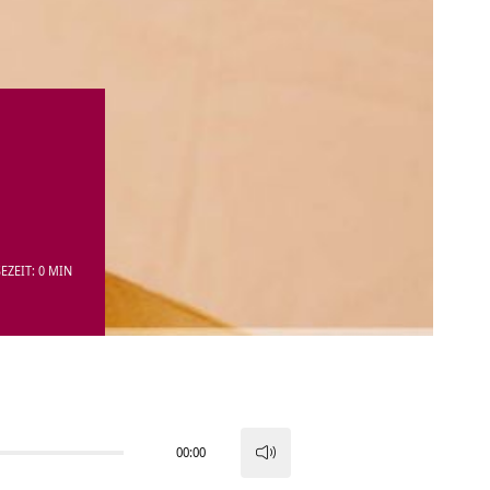
EZEIT: 0 MIN
00:00
Pfeiltasten