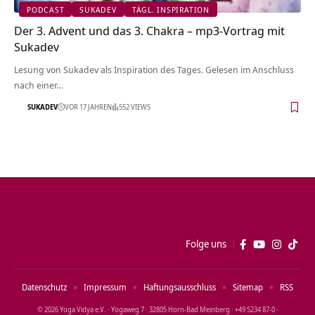
PODCAST
SUKADEV
TÄGL. INSPIRATION
Der 3. Advent und das 3. Chakra – mp3-Vortrag mit
Sukadev
Lesung von Sukadev als Inspiration des Tages. Gelesen im Anschluss
nach einer…
SUKADEV
VOR 17 JAHREN
552 VIEWS
Folge uns
Datenschutz
Impressum
Haftungsausschluss
Sitemap
RSS
© 2026 Yoga Vidya e.V. · Yogaweg 7 · 32805 Horn‑Bad Meinberg · +49 5234 87‑0 ·