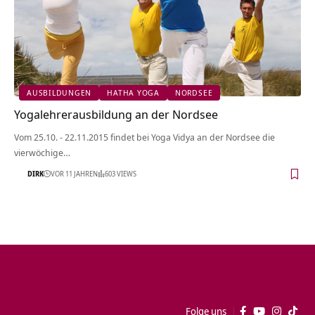
AUSBILDUNGEN
HATHA YOGA
NORDSEE
Yogalehrerausbildung an der Nordsee
Vom 25.10. - 22.11.2015 findet bei Yoga Vidya an der Nordsee die
vierwöchige…
DIRK
VOR 11 JAHREN
603 VIEWS
Folge uns