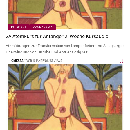
PODCAST
PRANAYAMA
2A Atemkurs für Anfänger 2. Woche Kursaudio
Atemübungen zur Transformation von Lampenfieber und Alltagsärger.
Überwindung von Unruhe und Antriebslosigkeit…
OMKARA
VOR 10 JAHREN
481 VIEWS