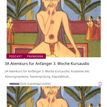
PODCAST
PRANAYAMA
3A Atemkurs für Anfänger 3. Woche Kursaudio
3A Atemkurs für Anfänger 3. Woche Kursaudio: Anatomie des
Atmungssystems, Nasenspülung, Kapalabhati…
OMKARA
VOR 10 JAHREN
514 VIEWS