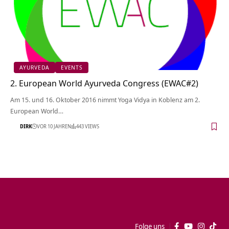
AYURVEDA
EVENTS
2. European World Ayurveda Congress (EWAC#2)
Am 15. und 16. Oktober 2016 nimmt Yoga Vidya in Koblenz am 2.
European World…
DIRK
VOR 10 JAHREN
443 VIEWS
Folge uns