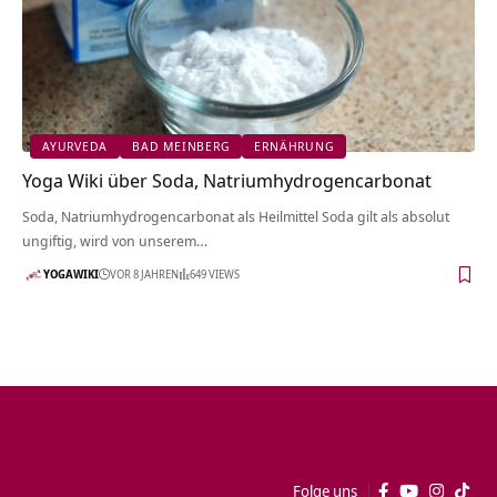
AYURVEDA
BAD MEINBERG
ERNÄHRUNG
Yoga Wiki über Soda, Natriumhydrogencarbonat
Soda, Natriumhydrogencarbonat als Heilmittel Soda gilt als absolut
ungiftig, wird von unserem…
YOGAWIKI
VOR 8 JAHREN
649 VIEWS
Folge uns