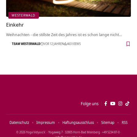
WESTERWALD
Einkehr
Weihnachten - die stillste Zeit des Jahres ist es schon lange nicht…
TEAM WESTERWALD
VOR 12 JAHREN
463 VIEWS
Folge uns
Datenschutz
Impressum
Haftungsausschluss
Sitemap
RSS
© 2026 Yoga Vidya e.V. · Yogaweg 7 · 32805 Horn‑Bad Meinberg · +49 5234 87‑0 ·