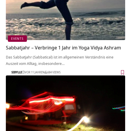
EVENTS
Sabbatjahr – Verbringe 1 Jahr im Yoga Vidya Ashram
Das Sabbatjahr (Sabbatical) ist im allgemeinen Verständnis eine
Auszeit vom Alltag, insbesondere…
SIBYLLE
VOR 11 JAHREN
684 VIEWS