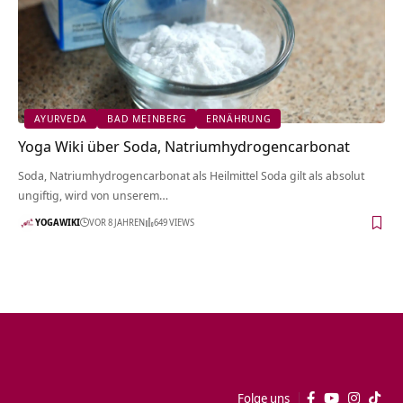
AYURVEDA
BAD MEINBERG
ERNÄHRUNG
Yoga Wiki über Soda, Natriumhydrogencarbonat
Soda, Natriumhydrogencarbonat als Heilmittel Soda gilt als absolut
ungiftig, wird von unserem…
YOGAWIKI
VOR 8 JAHREN
649 VIEWS
Folge uns