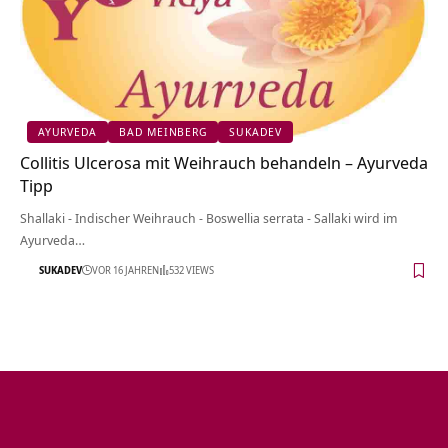
AYURVEDA
BAD MEINBERG
SUKADEV
Collitis Ulcerosa mit Weihrauch behandeln – Ayurveda
Tipp
Shallaki - Indischer Weihrauch - Boswellia serrata - Sallaki wird im
Ayurveda…
SUKADEV
VOR 16 JAHREN
532 VIEWS