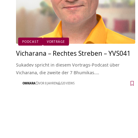
PODCAST
VORTRÄGE
Vicharana – Rechtes Streben – YVS041
Sukadev spricht in diesem Vortrags-Podcast über
Vicharana, die zweite der 7 Bhumikas.…
OMKARA
VOR 8 JAHREN
520 VIEWS