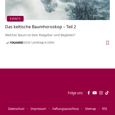
EVENTS
Das keltische Baumhoroskop – Teil 2
Welcher Baum ist dein Ratgeber und Begleiter?
YOGAWIKI
VOR 7 JAHREN
1K VIEWS
Folge uns
Datenschutz
Impressum
Haftungsausschluss
Sitemap
RSS