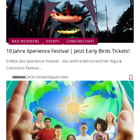
BAD MEINBERG
EVENTS
GEMEINSCHAFT
10 Jahre Xperience Festival | Jetzt Early Birds Tickets!
Erlebe das Xperience Festival – das wohl erlebnisreichste Yoga &
Conscious Festival…
OMKARA
VOR 3 MONATEN
683 VIEWS