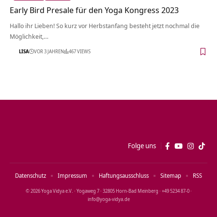
Early Bird Presale für den Yoga Kongress 2023
Hallo ihr Lieben! So kurz vor Herbstanfang besteht jetzt nochmal die
Möglichkeit,…
LISA
VOR 3 JAHREN
467 VIEWS
Folge uns
Datenschutz
Impressum
Haftungsausschluss
Sitemap
RSS
© 2026 Yoga Vidya e.V. · Yogaweg 7 · 32805 Horn‑Bad Meinberg · +49 5234 87‑0 ·
info@yoga‑vidya.de