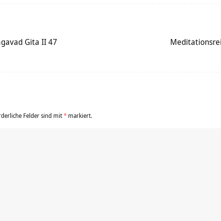
gavad Gita II 47
Meditationsrei
rderliche Felder sind mit
*
markiert.