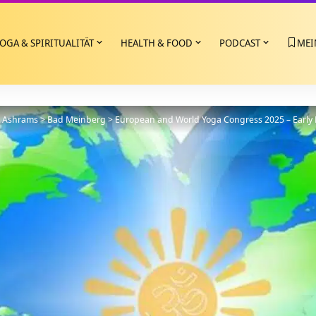
OGA & SPIRITUALITÄT
HEALTH & FOOD
PODCAST
MEI
>
Ashrams
>
Bad Meinberg
>
European and World Yoga Congress 2025 – Early B