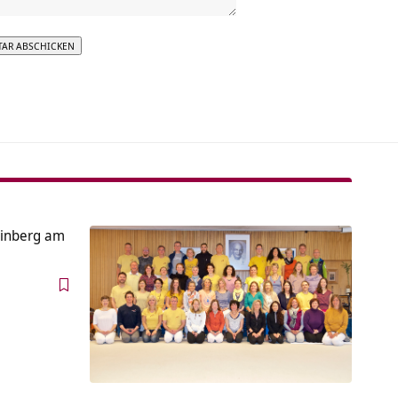
tive:
einberg am