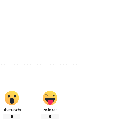
Überrascht
Zwinker
0
0