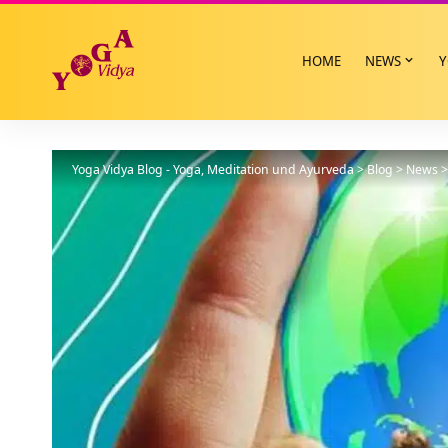
HOME
NEWS
Y
Yoga Vidya Blog - Yoga, Meditation und Ayurveda
>
Blog
>
News