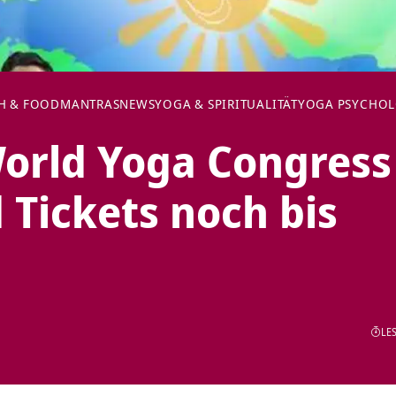
H & FOOD
MANTRAS
NEWS
YOGA & SPIRITUALITÄT
YOGA PSYCHOL
orld Yoga Congress
d Tickets noch bis
LES