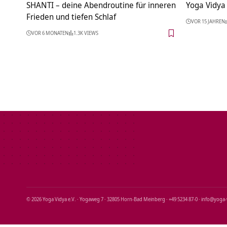
SHANTI – deine Abendroutine für inneren
Yoga Vidya
Frieden und tiefen Schlaf
VOR 15 JAHREN
VOR 6 MONATEN
1.3K VIEWS
© 2026 Yoga Vidya e.V. · Yogaweg 7 · 32805 Horn‑Bad Meinberg · +49 5234 87‑0 · info@yoga