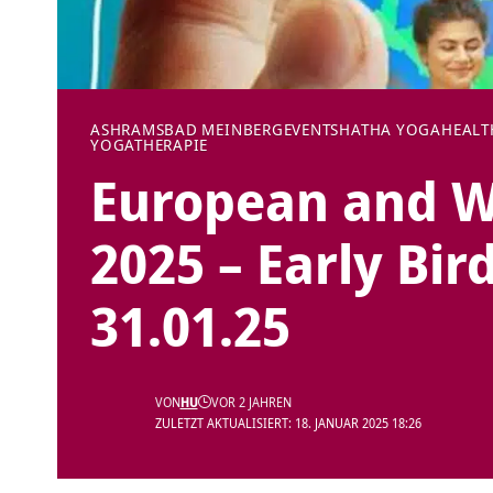
ASHRAMS
BAD MEINBERG
EVENTS
HATHA YOGA
HEALT
YOGATHERAPIE
European and W
2025 – Early Bir
31.01.25
VON
HU
VOR 2 JAHREN
ZULETZT AKTUALISIERT: 18. JANUAR 2025 18:26