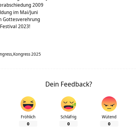
erabschiedung 2009
ildung im Mai/Juni
n Gottesverehrung
Festival 2023!
ngress
Kongress 2025
Dein Feedback?
Fröhlich
Schläfrig
Wütend
0
0
0