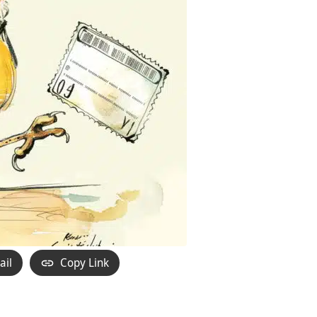
ail
Copy Link