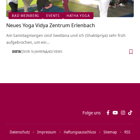
BAD MEINBERG
EVENTS
HATHA YOGA
Neues Yoga Vidya Zentrum Erlenbach
Am Samstagmorgen sind Swetlana und ich (Shaktipriya) sehr früh
aufgebrochen, um ein…
DIETA
VOR 16 JAHREN
602 VIEWS
Folge uns
Datenschutz
Impressum
Haftungsausschluss
Sitemap
RSS