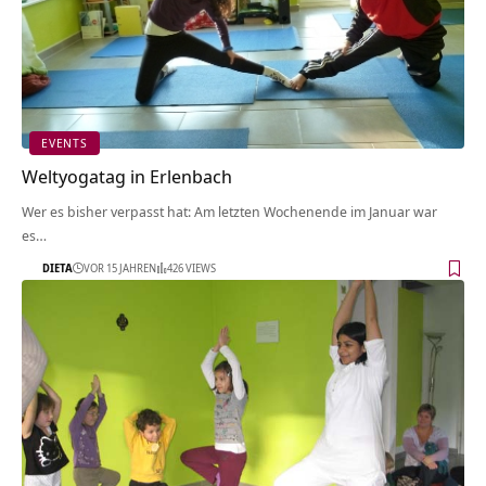
EVENTS
Weltyogatag in Erlenbach
Wer es bisher verpasst hat: Am letzten Wochenende im Januar war
es…
DIETA
VOR 15 JAHREN
426 VIEWS