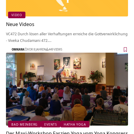
VIDEO
Neue Videos
VC472 Durch lösen aller Verhaftungen erreiche die Gottverwirklichung
- Viveka Chudamani 472.…
OMKARA
VOR 8 JAHREN
449 VIEWS
BAD MEINBERG
EVENTS
HATHA YOGA
Der Maxi-Workshop Faszien Yoga vom Yoga Kongress