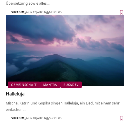
Übersetzung sowie alles…
SUKADEV
VOR 12 JAHREN
613 VIEWS
GEMEINSCHAFT
MANTRA
SUKADEV
Halleluja
Mischa, Katrin und Gopika singen Halleluja, ein Lied, mit einem sehr
einfachen…
SUKADEV
VOR 18 JAHREN
552 VIEWS