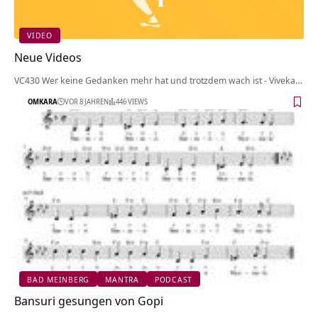
VIDEO
Neue Videos
VC430 Wer keine Gedanken mehr hat und trotzdem wach ist - Viveka…
OMKARA
VOR 8 JAHREN
446 VIEWS
BAD MEINBERG
MANTRA
PODCAST
Bansuri gesungen von Gopi