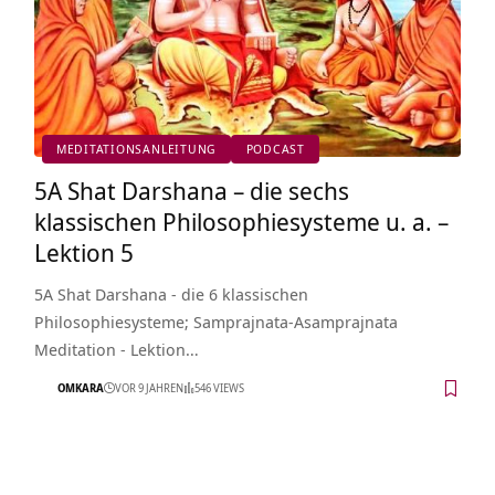
MEDITATIONSANLEITUNG
PODCAST
5A Shat Darshana – die sechs
klassischen Philosophiesysteme u. a. –
Lektion 5
5A Shat Darshana - die 6 klassischen
Philosophiesysteme; Samprajnata-Asamprajnata
Meditation - Lektion…
OMKARA
VOR 9 JAHREN
546 VIEWS