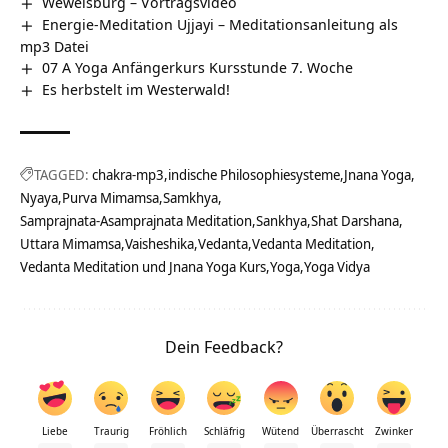
Wewelsburg‏‎ – Vortragsvideo
Energie-Meditation Ujjayi – Meditationsanleitung als
mp3 Datei
07 A Yoga Anfängerkurs Kursstunde 7. Woche
Es herbstelt im Westerwald!
TAGGED:
chakra-mp3
indische Philosophiesysteme
Jnana Yoga
Nyaya
Purva Mimamsa
Samkhya
Samprajnata-Asamprajnata Meditation
Sankhya
Shat Darshana
Uttara Mimamsa
Vaisheshika
Vedanta
Vedanta Meditation
Vedanta Meditation und Jnana Yoga Kurs
Yoga
Yoga Vidya
Dein Feedback?
Liebe
Traurig
Fröhlich
Schläfrig
Wütend
Überrascht
Zwinker