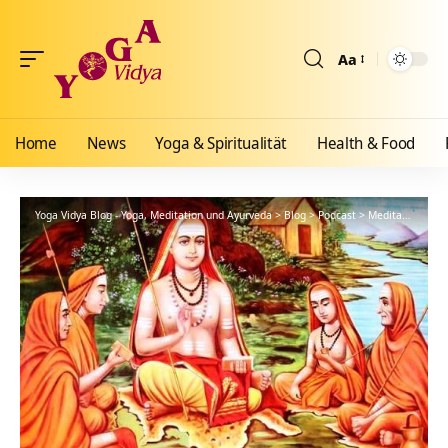
Aa
Größenänderun
Home
News
Yoga & Spiritualität
Health & Food
Yoga Vidya Blog - Yoga, Meditation und Ayurveda
>
Blog
>
Podcast
>
Meditationsanleitung