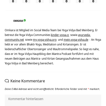
0
0
0
0
0
0
0
OMKARA
Omkara ist Mitglied im Social Media Team bei Yoga Vidya Bad Meinberg. Er
betreut die Yoga Vidya Communities
kinder-yoga.cc
sowie
ayurveda-
community.net
sowie
my.yoga-vidya.org
und
mein.yoga-vidya.de
- An Yoga
liebt er vor allem Bhakti-Yoga, Meditation und Kirtansingen. Er ist
leidenschaftlicher Obertonsänger und Maultrommelspieler. So liegt es nahe,
dass er im Yoga Vidya Hauptblog den Mantra Podcast fortführt und mit
neuen Beiträgen aus Mantra- und Kirtan Gesangsaufnahmen aus dem Haus
Yoga Vidya in Bad Meinberg bereichert.
Keine Kommentare
Deine E-Mail-Adresse wird nicht veröffentlicht.
Erforderliche Felder sind mit
*
markiert.