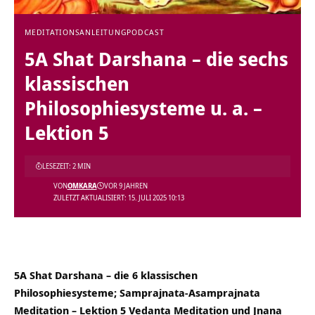
MEDITATIONSANLEITUNG
PODCAST
5A Shat Darshana – die sechs
klassischen
Philosophiesysteme u. a. –
Lektion 5
LESEZEIT: 2 MIN
VON
OMKARA
VOR 9 JAHREN
ZULETZT AKTUALISIERT: 15. JULI 2025 10:13
5A Shat Darshana – die 6 klassischen
Philosophiesysteme; Samprajnata-Asamprajnata
Meditation – Lektion 5 Vedanta Meditation und Jnana