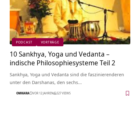
PODCAST
VORTRÄGE
10 Sankhya, Yoga und Vedanta –
indische Philosophiesysteme Teil 2
Sankhya, Yoga und Vedanta sind die faszinierenderen
unter den Darshanas, den sechs…
OMKARA
VOR 12 JAHREN
527 VIEWS