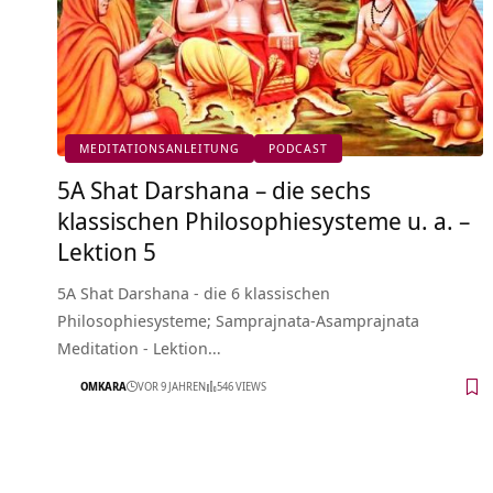
MEDITATIONSANLEITUNG
PODCAST
5A Shat Darshana – die sechs
klassischen Philosophiesysteme u. a. –
Lektion 5
5A Shat Darshana - die 6 klassischen
Philosophiesysteme; Samprajnata-Asamprajnata
Meditation - Lektion…
OMKARA
VOR 9 JAHREN
546 VIEWS