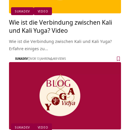
SUKADEV
VIDEO
Wie ist die Verbindung zwischen Kali
und Kali Yuga? Video
Wie ist die Verbindung zwischen Kali und Kali Yuga?
Erfahre einiges zu…
SUKADEV
VOR 13 JAHREN
469 VIEWS
SUKADEV
VIDEO