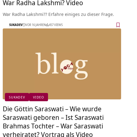
War Radha Lakshmi? Video
War Radha Lakshmi?? Erfahre einiges zu dieser Frage.
SUKADEV
VOR 16 JAHREN
457 VIEWS
SUKADEV
VIDEO
Die Göttin Saraswati – Wie wurde
Saraswati geboren – Ist Saraswati
Brahmas Tochter – War Saraswati
verheiratet? Vortrag als Video