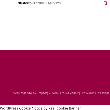
SUKADEV
VOR 17 JAHREN
477 VIEWS
© 2026 Yoga Vidya e.V. · Yogaweg 7 · 32805 Horn‑Bad Meinberg · +49 5234 87‑0 · info@yoga
WordPress Cookie Notice by Real Cookie Banner