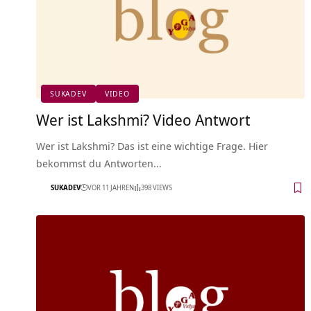
SUKADEV
VIDEO
Wer ist Lakshmi? Video Antwort
Wer ist Lakshmi? Das ist eine wichtige Frage. Hier
bekommst du Antworten…
SUKADEV
VOR 11 JAHREN
398 VIEWS