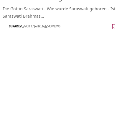
Die Göttin Saraswati - Wie wurde Saraswati geboren - Ist
Saraswati Brahmas…
SUKADEV
VOR 17 JAHREN
543 VIEWS