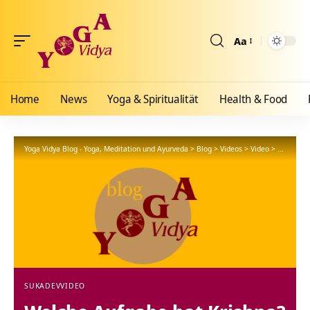
Aa
Größenänderun
Home
News
Yoga & Spiritualität
Health & Food
Yoga Vidya Blog - Yoga, Meditation und Ayurveda
>
Blog
>
Videos
>
Video
>
Welche Au
SUKADEV
VIDEO