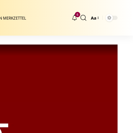
6
Aa
N MERKZETTEL
Größenänderung