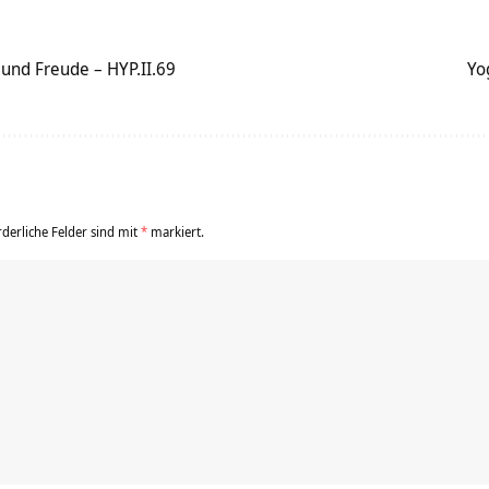
und Freude – HYP.II.69
Yo
rderliche Felder sind mit
*
markiert.