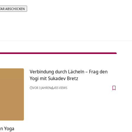
tive:
Verbindung durch Lächeln – Frag den
Yogi mit Sukadev Bretz
VOR 3 JAHREN
455 VIEWS
in Yoga