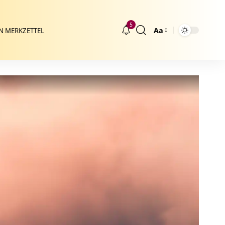
5
Aa
N MERKZETTEL
Größenänderung