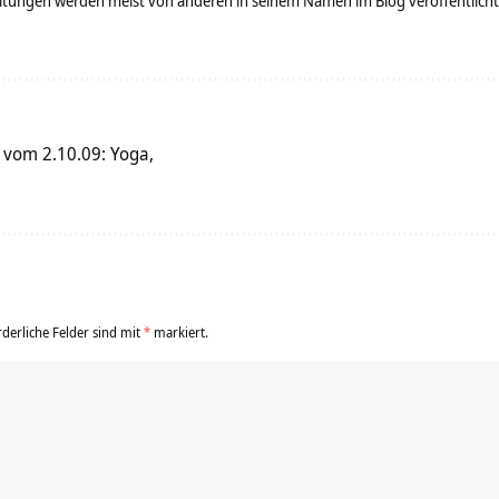
tungen werden meist von anderen in seinem Namen im Blog veröffentlicht - 
 vom 2.10.09: Yoga,
rderliche Felder sind mit
*
markiert.