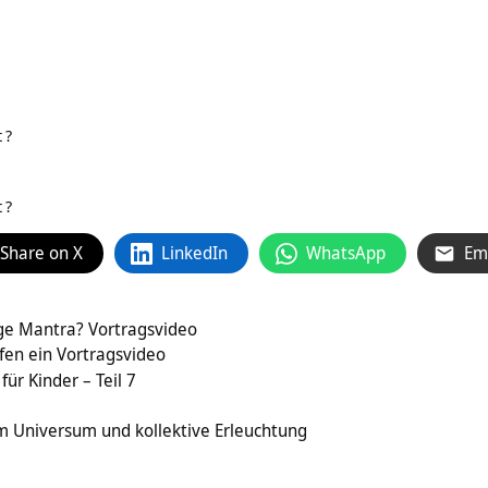
t
?
t
?
Share on X
LinkedIn
WhatsApp
Em
tige Mantra? Vortragsvideo
fen ein Vortragsvideo
ür Kinder – Teil 7
im Universum und kollektive Erleuchtung