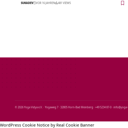
SUKADEV
VOR 16 JAHREN
481 VIEWS
© 2026 Yoga Vidya e.V. · Yogaweg 7 · 32805 Horn‑Bad Meinberg · +49 5234 87‑0 · info@yoga
WordPress Cookie Notice by Real Cookie Banner