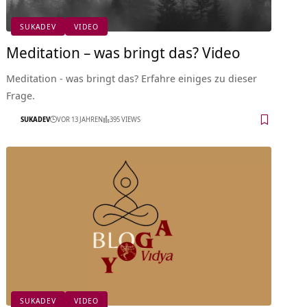
SUKADEV
VIDEO
Meditation – was bringt das? Video
Meditation - was bringt das? Erfahre einiges zu dieser
Frage.
SUKADEV
VOR 13 JAHREN
395 VIEWS
SUKADEV
VIDEO