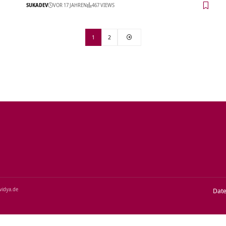
SUKADEV
VOR 17 JAHREN
467 VIEWS
1
2
‑vidya.de
Dat