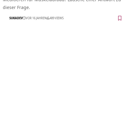
dieser Frage.
SUKADEV
VOR 16 JAHREN
489 VIEWS