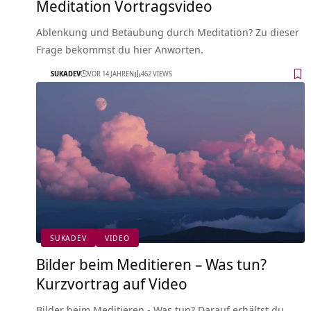
Meditation Vortragsvideo
Ablenkung und Betäubung durch Meditation? Zu dieser
Frage bekommst du hier Anworten.
SUKADEV
VOR 14 JAHREN
462 VIEWS
SUKADEV
VIDEO
Bilder beim Meditieren – Was tun?
Kurzvortrag auf Video
Bilder beim Meditieren - Was tun? Darauf erhältst du