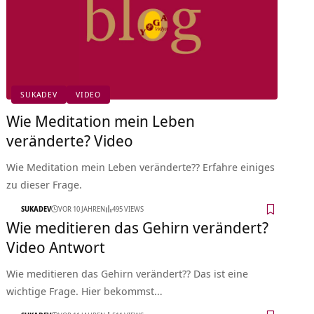
SUKADEV
VIDEO
Wie Meditation mein Leben
veränderte? Video
Wie Meditation mein Leben veränderte?? Erfahre einiges
zu dieser Frage.
SUKADEV
VOR 10 JAHREN
495 VIEWS
Wie meditieren das Gehirn verändert?
Video Antwort
Wie meditieren das Gehirn verändert?? Das ist eine
wichtige Frage. Hier bekommst…