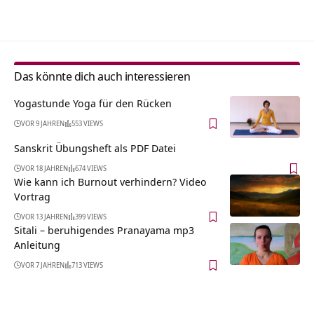
Alternative:
Das könnte dich auch interessieren
Yogastunde Yoga für den Rücken
VOR 9 JAHREN
553 VIEWS
Sanskrit Übungsheft als PDF Datei
VOR 18 JAHREN
674 VIEWS
Wie kann ich Burnout verhindern? Video
Vortrag
VOR 13 JAHREN
399 VIEWS
Sitali – beruhigendes Pranayama mp3
Anleitung
VOR 7 JAHREN
713 VIEWS