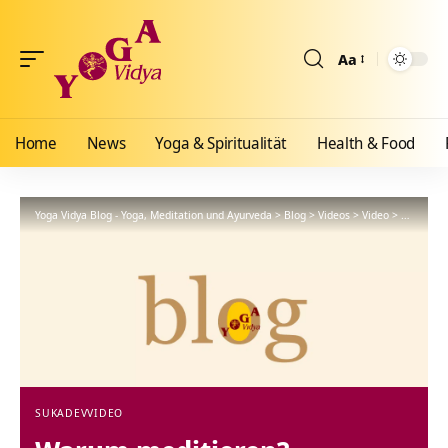
Aa
Größenänderun
Home
News
Yoga & Spiritualität
Health & Food
Yoga Vidya Blog - Yoga, Meditation und Ayurveda
>
Blog
>
Videos
>
Video
>
Warum me
SUKADEV
VIDEO