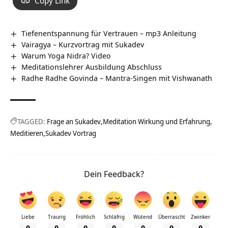
Copy Link
Tiefenentspannung für Vertrauen – mp3 Anleitung
Vairagya – Kurzvortrag mit Sukadev
Warum Yoga Nidra? Video
Meditationslehrer Ausbildung Abschluss
Radhe Radhe Govinda – Mantra-Singen mit Vishwanath
TAGGED:
Frage an Sukadev
Meditation Wirkung und Erfahrung
Meditieren
Sukadev Vortrag
Dein Feedback?
Liebe
Traurig
Fröhlich
Schläfrig
Wütend
Überrascht
Zwinker
0
0
0
0
0
0
0