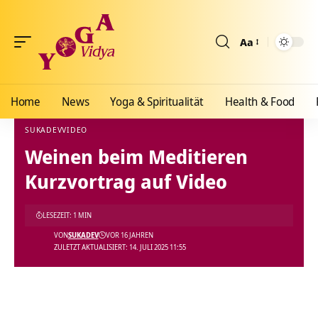
Aa
Größenänderun
Home
News
Yoga & Spiritualität
Health & Food
SUKADEV
VIDEO
Weinen beim Meditieren
Yoga Vidya Blog - Yoga, Meditation und Ayurveda
>
Blog
>
Videos
>
Video
>
Weinen be
Kurzvortrag auf Video
LESEZEIT: 1 MIN
VON
SUKADEV
VOR 16 JAHREN
ZULETZT AKTUALISIERT: 14. JULI 2025 11:55