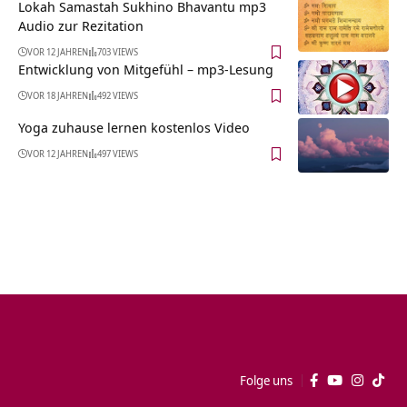
Lokah Samastah Sukhino Bhavantu mp3
Audio zur Rezitation
VOR 12 JAHREN
703 VIEWS
Entwicklung von Mitgefühl – mp3-Lesung
VOR 18 JAHREN
492 VIEWS
Yoga zuhause lernen kostenlos Video
VOR 12 JAHREN
497 VIEWS
Folge uns