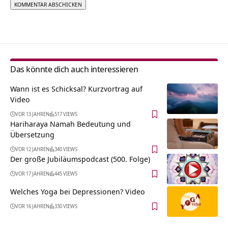
Alternative:
Das könnte dich auch interessieren
Wann ist es Schicksal? Kurzvortrag auf
Video
VOR 13 JAHREN
517 VIEWS
Hariharaya Namah Bedeutung und
Übersetzung
VOR 12 JAHREN
340 VIEWS
Der große Jubiläumspodcast (500. Folge)
VOR 17 JAHREN
445 VIEWS
Welches Yoga bei Depressionen? Video
VOR 16 JAHREN
330 VIEWS