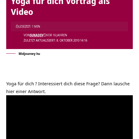
Yoga für dich Vortrag als
Video
LESEZEIT: 1 MIN
VON
SUKADEV
VOR 16 JAHREN
ZULETZT AKTUALISIERT: 8. OKTOBER 2010 14:16
Midjourney hu
Yoga für dich
? Interessiert dich diese Frage? Dann lausche
hier einer Antwort.