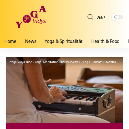
Aa
Größenänderun
Home
News
Yoga & Spiritualität
Health & Food
Yoga Vidya Blog - Yoga, Meditation und Ayurveda
>
Blog
>
Podcast
>
Mantra
>
Hari N