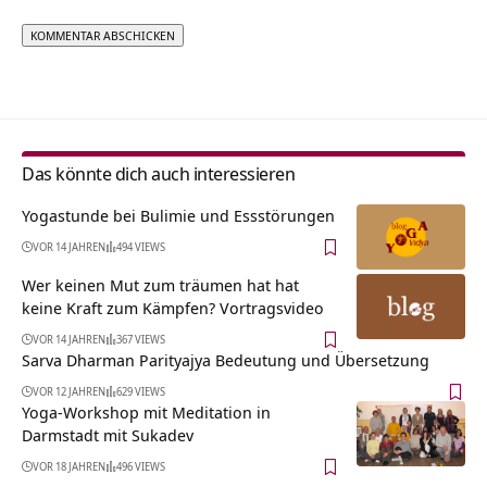
Alternative:
Das könnte dich auch interessieren
Yogastunde bei Bulimie und Essstörungen
VOR 14 JAHREN
494 VIEWS
Wer keinen Mut zum träumen hat hat
keine Kraft zum Kämpfen? Vortragsvideo
VOR 14 JAHREN
367 VIEWS
Sarva Dharman Parityajya Bedeutung und Übersetzung
VOR 12 JAHREN
629 VIEWS
Yoga-Workshop mit Meditation in
Darmstadt mit Sukadev
VOR 18 JAHREN
496 VIEWS