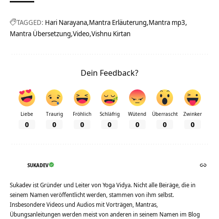
TAGGED:
Hari Narayana
Mantra Erläuterung
Mantra mp3
Mantra Übersetzung
Video
Vishnu Kirtan
Dein Feedback?
Liebe
Traurig
Fröhlich
Schläfrig
Wütend
Überrascht
Zwinker
0
0
0
0
0
0
0
SUKADEV
Sukadev ist Gründer und Leiter von Yoga Vidya. Nicht alle Beiräge, die in
seinem Namen veröffentlicht werden, stammen von ihm selbst.
Insbesondere Videos und Audios mit Vorträgen, Mantras,
Übungsanleitungen werden meist von anderen in seinem Namen im Blog