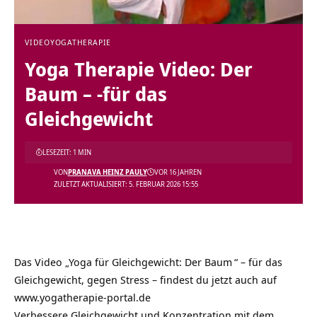
VIDEO
YOGATHERAPIE
Yoga Therapie Video: Der
Baum – -für das
Gleichgewicht
LESEZEIT: 1 MIN
VON
PRANAVA HEINZ PAULY
VOR 16 JAHREN
ZULETZT AKTUALISIERT: 5. FEBRUAR 2026 15:55
Das Video „
Yoga für Gleichgewicht: Der Baum
“ – für das
Gleichgewicht, gegen Stress – findest du jetzt auch auf
www.yogatherapie-portal.de
Verbessere Gleichgewicht und Konzentration mit dem