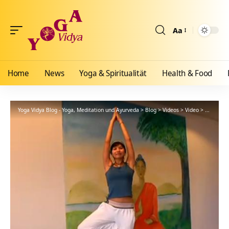
Aa
Größenänderun
Home
News
Yoga & Spiritualität
Health & Food
Yoga Vidya Blog - Yoga, Meditation und Ayurveda
>
Blog
>
Videos
>
Video
>
Yoga Ther