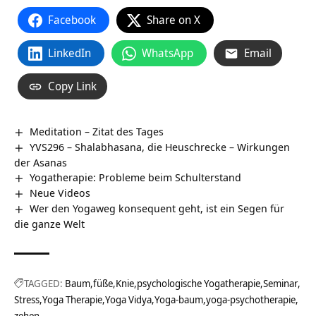
Facebook
Share on X
LinkedIn
WhatsApp
Email
Copy Link
Meditation – Zitat des Tages
YVS296 – Shalabhasana, die Heuschrecke – Wirkungen
der Asanas
Yogatherapie: Probleme beim Schulterstand
Neue Videos
Wer den Yogaweg konsequent geht, ist ein Segen für
die ganze Welt
TAGGED:
Baum
füße
Knie
psychologische Yogatherapie
Seminar
Stress
Yoga Therapie
Yoga Vidya
Yoga-baum
yoga-psychotherapie
zehen