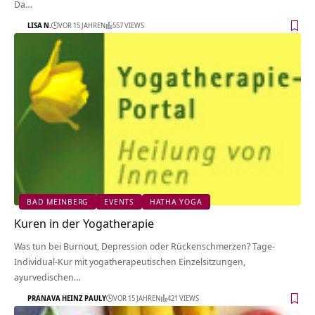
Da…
LISA N.
VOR 15 JAHREN
557 VIEWS
BAD MEINBERG
EVENTS
HATHA YOGA
Kuren in der Yogatherapie
Was tun bei Burnout, Depression oder Rückenschmerzen? Tage-
Individual-Kur mit yogatherapeutischen Einzelsitzungen,
ayurvedischen…
PRANAVA HEINZ PAULY
VOR 15 JAHREN
421 VIEWS