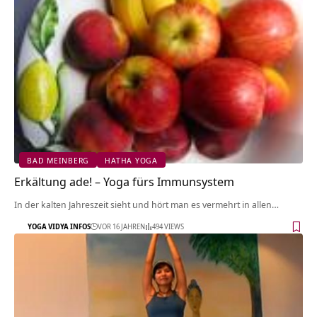
BAD MEINBERG
HATHA YOGA
Erkältung ade! – Yoga fürs Immunsystem
In der kalten Jahreszeit sieht und hört man es vermehrt in allen…
YOGA VIDYA INFOS
VOR 16 JAHREN
494 VIEWS