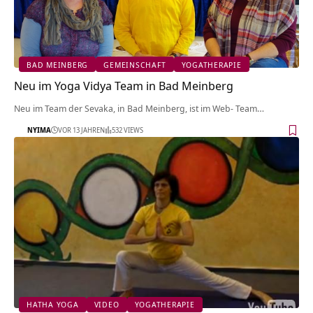
BAD MEINBERG
GEMEINSCHAFT
YOGATHERAPIE
Neu im Yoga Vidya Team in Bad Meinberg
Neu im Team der Sevaka, in Bad Meinberg, ist im Web- Team…
NYIMA
VOR 13 JAHREN
532 VIEWS
HATHA YOGA
VIDEO
YOGATHERAPIE