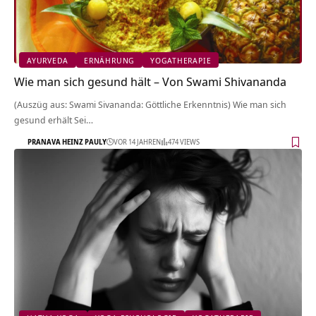
AYURVEDA
ERNÄHRUNG
YOGATHERAPIE
Wie man sich gesund hält – Von Swami Shivananda
(Auszüg aus: Swami Sivananda: Göttliche Erkenntnis) Wie man sich
gesund erhält Sei…
PRANAVA HEINZ PAULY
VOR 14 JAHREN
474 VIEWS