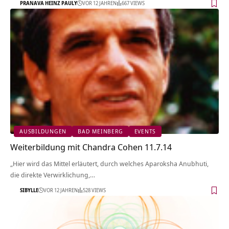
PRANAVA HEINZ PAULY
VOR 12 JAHREN
667 VIEWS
AUSBILDUNGEN
BAD MEINBERG
EVENTS
Weiterbildung mit Chandra Cohen 11.7.14
„Hier wird das Mittel erläutert, durch welches Aparoksha Anubhuti,
die direkte Verwirklichung,…
SIBYLLE
VOR 12 JAHREN
528 VIEWS