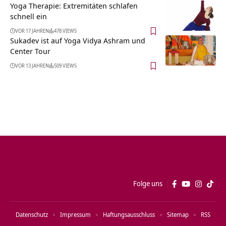
Yoga Therapie: Extremitäten schlafen
schnell ein
VOR 17 JAHREN
478 VIEWS
Sukadev ist auf Yoga Vidya Ashram und
Center Tour
VOR 13 JAHREN
509 VIEWS
Folge uns
Datenschutz
Impressum
Haftungsausschluss
Sitemap
RSS