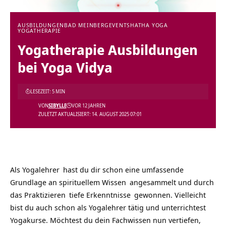
AUSBILDUNGEN
BAD MEINBERG
EVENTS
HATHA YOGA
YOGATHERAPIE
Yogatherapie Ausbildungen
bei Yoga Vidya
LESEZEIT: 5 MIN
VON
SIBYLLE
VOR 12 JAHREN
ZULETZT AKTUALISIERT: 14. AUGUST 2025 07:01
Als
Yogalehrer
hast du dir schon eine umfassende
Grundlage an spirituellem
Wissen
angesammelt und durch
das
Praktizieren
tiefe
Erkenntnisse
gewonnen. Vielleicht
bist du auch schon als Yogalehrer tätig und unterrichtest
Yogakurse. Möchtest du dein Fachwissen nun vertiefen,