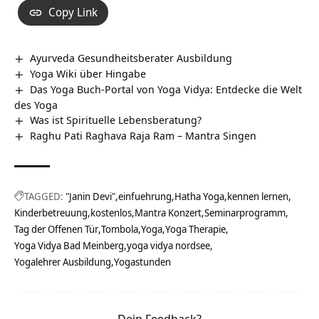
Copy Link
Ayurveda Gesundheitsberater Ausbildung
Yoga Wiki über Hingabe
Das Yoga Buch-Portal von Yoga Vidya: Entdecke die Welt
des Yoga
Was ist Spirituelle Lebensberatung?
Raghu Pati Raghava Raja Ram – Mantra Singen
TAGGED:
"Janin Devi"
einfuehrung
Hatha Yoga
kennen lernen
Kinderbetreuung
kostenlos
Mantra Konzert
Seminarprogramm
Tag der Offenen Tür
Tombola
Yoga
Yoga Therapie
Yoga Vidya Bad Meinberg
yoga vidya nordsee
Yogalehrer Ausbildung
Yogastunden
Dein Feedback?