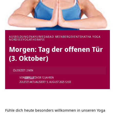
AUSBILDUNGEN
AYURVEDA
BAD MEINBERG
EVENTS
HATHA YOGA
NORDSEE
YOGATHERAPIE
Morgen: Tag der offenen Tür
(3. Oktober)
LESEZEIT: 2 MIN
VON
SIBYLLE
VOR 12 JAHREN
ZULETZT AKTUALISIERT: 5. AUGUST 2025 12:03
Fühle dich heute besonders willkommen in unseren
Yoga