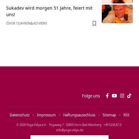
Sukadev wird morgen 51 Jahre, feiert mit
uns!
VOR 13 JAHREN
423 VIEWS
Folge uns
Datenschutz
Impressum
Haftungsausschluss
Sitemap
RSS
© 2026 Yoga Vidya e.V. · Yogaweg 7 · 32805 Horn‑Bad Meinberg · +49 5234 87‑0 ·
info@yoga‑vidya.de