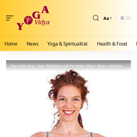
Aa
Größenänderun
Home
News
Yoga & Spiritualität
Health & Food
Yoga Vidya Blog - Yoga, Meditation und Ayurveda
>
Blog
>
News
>
Ausbildungen
>
Mo