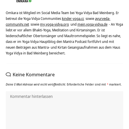
OMKARA
Omkara ist Mitglied im Social Media Team bei Yoga Vidya Bad Meinberg. Er
betreut die Yoga Vidya Communities
kinder-yoga.cc
sowie
ayurveda-
community.net
sowie
my.yoga-vidya.org
und
mein.yoga-vidya.de
- An Yoga
liebt er vor allem Bhakti-Yoga, Meditation und Kirtansingen. Er ist
leidenschaftlicher Obertonsänger und Maultrommelspieler. So liegt es nahe,
dass er im Yoga Vidya Hauptblog den Mantra Podcast fortführt und mit
neuen Beiträgen aus Mantra- und Kirtan Gesangsaufnahmen aus dem Haus
Yoga Vidya in Bad Meinberg bereichert.
Keine Kommentare
Deine E-Mail-Adresse wird nicht veröffentlicht.
Erforderliche Felder sind mit
*
markiert.