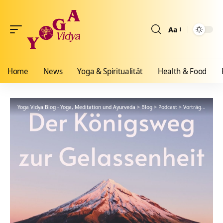
Aa
Größenänderun
Home
News
Yoga & Spiritualität
Health & Food
Yoga Vidya Blog - Yoga, Meditation und Ayurveda
>
Blog
>
Podcast
>
Vorträge
>
77 Le