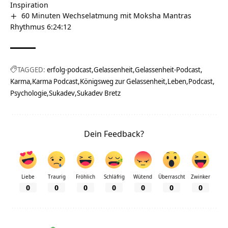
Inspiration
60 Minuten Wechselatmung mit Moksha Mantras
Rhythmus 6:24:12
TAGGED:
erfolg-podcast
Gelassenheit
Gelassenheit-Podcast
Karma
Karma Podcast
Königsweg zur Gelassenheit
Leben
Podcast
Psychologie
Sukadev
Sukadev Bretz
Dein Feedback?
Liebe
Traurig
Fröhlich
Schläfrig
Wütend
Überrascht
Zwinker
0
0
0
0
0
0
0