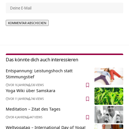
Alternative:
Das könnte dich auch interessieren
Entspannung: Leistungshoch statt
Stimmungstief
VOR 16 JAHREN
536 VIEWS
Yoga Wiki über Samskara
VOR 11 JAHREN
746 VIEWS
Meditation – Zitat des Tages
VOR 4 JAHREN
447 VIEWS
Weltyogatag – International Day of Yoga!