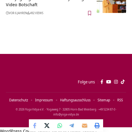
Video Botschaft
VOR 6 JAHREN
492 VIEWS
Folge uns
Datenschutz
Impressum
Haftungsausschluss
Sitemap
RSS
© 2026 Yoga Vidya e.V. · Yogaweg 7 · 32805 Horn‑Bad Meinberg · +49 5234 87‑0 ·
info@yoga‑vidya.de
WordPress Cookie Notice by Real Cookie Banner