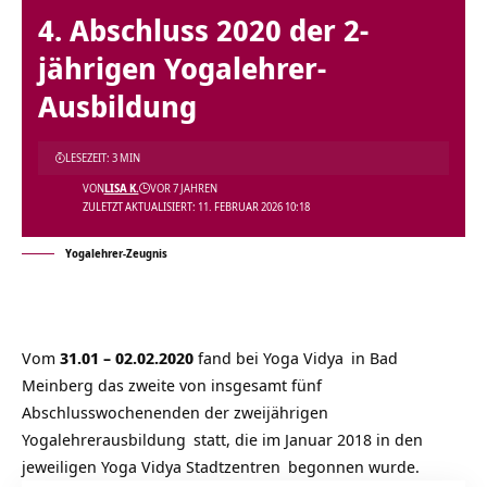
4. Abschluss 2020 der 2-
jährigen Yogalehrer-
Ausbildung
LESEZEIT: 3 MIN
VON
LISA K.
VOR 7 JAHREN
ZULETZT AKTUALISIERT: 11. FEBRUAR 2026 10:18
Yogalehrer-Zeugnis
Vom
31.01 – 02.02.2020
fand bei
Yoga Vidya
in Bad
Meinberg das zweite von insgesamt fünf
Abschlusswochenenden der
zweijährigen
Yogalehrerausbildung
statt, die im Januar 2018 in den
jeweiligen
Yoga Vidya Stadtzentren
begonnen wurde.