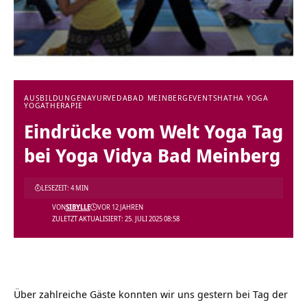
AUSBILDUNGEN
AYURVEDA
BAD MEINBERG
EVENTS
HATHA YOGA
YOGATHERAPIE
Eindrücke vom Welt Yoga Tag
bei Yoga Vidya Bad Meinberg
LESEZEIT: 4 MIN
VON
SIBYLLE
VOR 12 JAHREN
ZULETZT AKTUALISIERT: 25. JULI 2025 08:58
Über zahlreiche Gäste konnten wir uns gestern bei Tag der