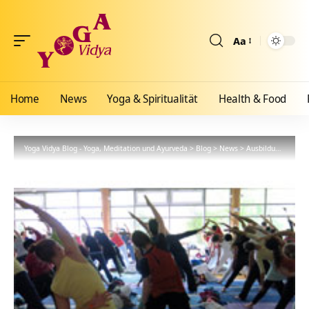
Aa
Größenänderun
Home
News
Yoga & Spiritualität
Health & Food
Yoga Vidya Blog - Yoga, Meditation und Ayurveda
>
Blog
>
News
>
Ausbildungen
>
Ei