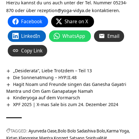
Hierzu kannst du uns auch unter der Tel. Nummer 05234-
870 oder über rezeption@yoga-vidya.de kontaktieren.
Facebook
Share on X
LinkedIn
WhatsApp
Email
Copy Link
„Desiderata“, Liebe Trotzdem – Teil 13
Die Sonnenatmung – HYP.II.48
Hagit Noam und Freunde singen das Ganesha Gayatri
Mantra und Om Gam Ganapataye Namah
Kinderyoga auf dem Vormarsch
XPF 2025 | X-mas Sale bis zum 24. Dezember 2024
TAGGED:
Ayurveda Oase
Bolo Bolo Sadashiva Bolo
Karma Yoga
Kirtan
Klangreise
Mantra Konzert
Satsang
Spiritualität