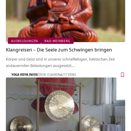
AUSBILDUNGEN
BAD MEINBERG
Klangreisen – Die Seele zum Schwingen bringen
Körper und Geist sind in unserer schnelllebigen, hektischen Zeit
andauernden Belastungen ausgesetzt.…
YOGA VIDYA INFOS
VOR 15 JAHREN
717 VIEWS