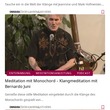
Tauche ein in die Welt der Klänge mit Jeannine und Maik Hofmeister.…
OMKARA
VOR 6 JAHREN
603 VIEWS
ENTSPANNUNG
MEDITATIONSANLEITUNG
PODCAST
Meditation mit Monochord – Klangmeditation mit
Bernardo Juni
Genieße diese stille Meditation eingeleitet durch die Klänge des
Monochords gespielt von…
OMKARA
VOR 8 JAHREN
575 VIEWS