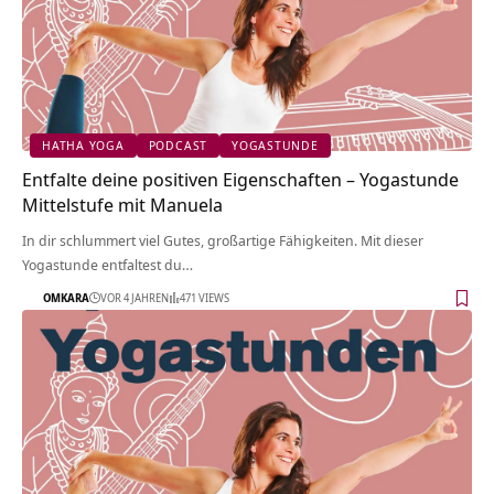
HATHA YOGA
PODCAST
YOGASTUNDE
Entfalte deine positiven Eigenschaften – Yogastunde
Mittelstufe mit Manuela
In dir schlummert viel Gutes, großartige Fähigkeiten. Mit dieser
Yogastunde entfaltest du…
OMKARA
VOR 4 JAHREN
471 VIEWS