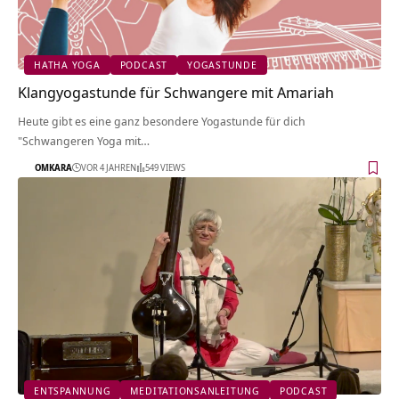
HATHA YOGA
PODCAST
YOGASTUNDE
Klangyogastunde für Schwangere mit Amariah
Heute gibt es eine ganz besondere Yogastunde für dich
"Schwangeren Yoga mit…
OMKARA
VOR 4 JAHREN
549 VIEWS
ENTSPANNUNG
MEDITATIONSANLEITUNG
PODCAST