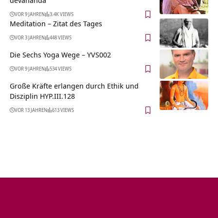
devananda
VOR 9 JAHREN
3.4K VIEWS
Meditation – Zitat des Tages
VOR 3 JAHREN
448 VIEWS
Die Sechs Yoga Wege – YVS002
VOR 9 JAHREN
534 VIEWS
Große Kräfte erlangen durch Ethik und
Disziplin HYP.III.128
VOR 13 JAHREN
613 VIEWS