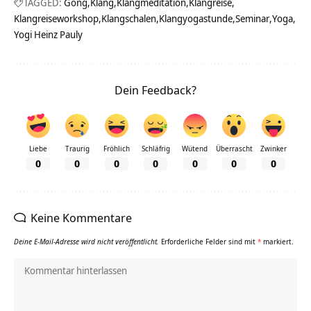
TAGGED:
Gong
Klang
Klangmeditation
Klangreise
Klangreiseworkshop
Klangschalen
Klangyogastunde
Seminar
Yoga
Yogi Heinz Pauly
Dein Feedback?
Liebe
Traurig
Fröhlich
Schläfrig
Wütend
Überrascht
Zwinker
0
0
0
0
0
0
0
Keine Kommentare
Deine E-Mail-Adresse wird nicht veröffentlicht.
Erforderliche Felder sind mit
*
markiert.