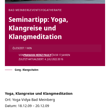
BAD MEINBERG
EVENTS
YOGATHERAPIE
Seminartipp: Yoga,
Klangreise und
Klangmeditation
LESEZEIT: 1 MIN
VON
PRANAVA HEINZ PAULY
VOR 17 JAHREN
ZULETZT AKTUALISIERT: 4. JULI 2022 20:16
Gong - Klangschalen
Yoga, Klangreise und Klangmeditation
Ort:
Yoga Vidya Bad Meinberg
Datum: 18.12.09 – 20.12.09